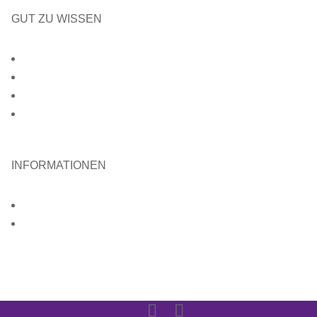
GUT ZU WISSEN
Kontakt
Impressum
Datenschutz
Intern
INFORMATIONEN
Downloads
Spenden