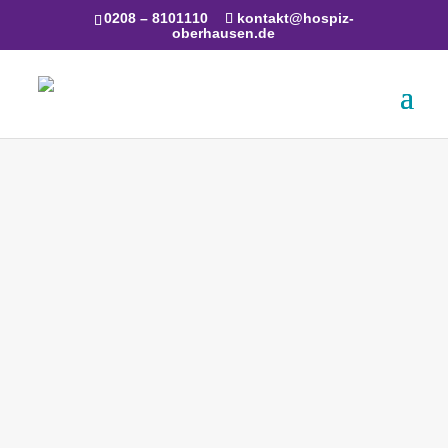
0208 – 8101110
kontakt@hospiz-
oberhausen.de