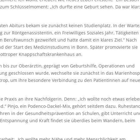
zum Schlüsselmoment: „Ich durfte eine Geburt sehen. Da war klar
uten Abiturs bekam sie zunächst keinen Studienplatz. In der Warte
zur Röntgenassistentin, ein Freiwilliges Soziales Jahr, Tätigkeiten
m Berufswunsch gezweifelt und hatte damit ein klares Ziel.“ Nach
nd der Start des Medizinstudiums in Bonn. Später promovierte sie
 Bottroper Knappschaftskrankenhaus an.
 bis zur Oberärztin, geprägt von Geburtshilfe, Operationen und
ung geschlossen wurde, wechselte sie zunächst in das Marienhosp
ottrop, um ihre besondere Verbindung zu den Patientinnen auf neu
e Praxis an ihre Nachfolgerin. Denn: „Ich wollte noch etwas erlebe
und.“ Pinjo, ein Podenco-Dackel-Mix, gehört seitdem dazu. Ruhestan
 Jahren in der Gesundheitsprävention an Schulen, gibt Unterricht und
. Entspannung und Kraft findet sie überdies beim Wandern, beim
zarbeit: „Ich wollte mehr Nähe und mehr Menschlichkeit am