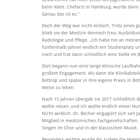
beim Vater, Chefarzt in Hamburg, wurde dann 
Genau das ist es.“
Doch der Weg war nicht einfach. Trotz eines g
blieb sie der Medizin dennoch treu: Ausbildung 
Radiologie und Pflege. „Ich habe nie an meine
fünfeinhalb Jahren endlich ein Studienplatz u
noch und trat dann schließlich eine Stelle im
Dort begann nun eine lange klinische Laufbahn
großem Engagement. Als dann die Klinikabteil
Bottrop und später in ihre eigene Praxis in B
Weise zu leben.
Nach 15 Jahren übergab sie 2017 schließlich di
wollte reisen, und ich wollte endlich einen H
Nicht wirklich. Dr. Becher engagiert sich seit
Mitglied in medizinischen Fachgesellschaften
Singen im Chor und in der klassischen Musik.
Besonders wichtig wurde ihr zudem die Hospi