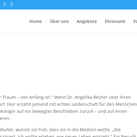
Home
Über uns
Angebote
Ehrenamt
F
er Traum – von Anfang an.“ Wenn Dr. Angelika Becher über ihren
rt: Hier erzählt jemand mit echter Leidenschaft für den Menschen
näkologin auf ein bewegtes Berufsleben zurück – und auf einen
eren.
tter, wusste sie früh, dass sie in die Medizin wollte. „Die
sziniert. Ich wollte erleben, wie neues Leben entsteht.“ Ein Besuch