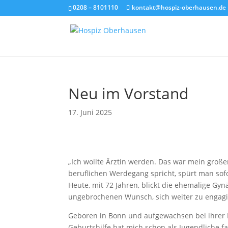
0208 – 8101110
kontakt@hospiz-oberhausen.de
Neu im Vorstand
17. Juni 2025
„Ich wollte Ärztin werden. Das war mein groß
beruflichen Werdegang spricht, spürt man sofo
Heute, mit 72 Jahren, blickt die ehemalige Gy
ungebrochenen Wunsch, sich weiter zu engagi
Geboren in Bonn und aufgewachsen bei ihrer Mu
Geburtshilfe hat mich schon als Jugendliche fa