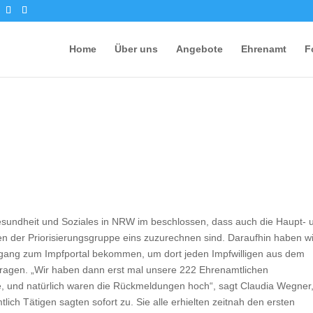
Home
Über uns
Angebote
Ehrenamt
F
 Gesundheit und Soziales in NRW im beschlossen, dass auch die Haupt- 
n der Priorisierungsgruppe eins zuzurechnen sind. Daraufhin haben wi
ang zum Impfportal bekommen, um dort jeden Impfwilligen aus dem
tragen. „Wir haben dann erst mal unsere 222 Ehrenamtlichen
, und natürlich waren die Rückmeldungen hoch“, sagt Claudia Wegner
lich Tätigen sagten sofort zu. Sie alle erhielten zeitnah den ersten