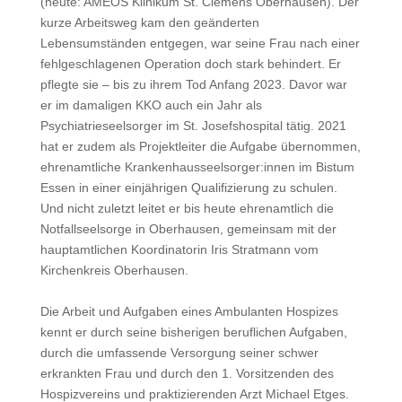
(heute: AMEOS Klinikum St. Clemens Oberhausen). Der
kurze Arbeitsweg kam den geänderten
Lebensumständen entgegen, war seine Frau nach einer
fehlgeschlagenen Operation doch stark behindert. Er
pflegte sie – bis zu ihrem Tod Anfang 2023. Davor war
er im damaligen KKO auch ein Jahr als
Psychiatrieseelsorger im St. Josefshospital tätig. 2021
hat er zudem als Projektleiter die Aufgabe übernommen,
ehrenamtliche Krankenhausseelsorger:innen im Bistum
Essen in einer einjährigen Qualifizierung zu schulen.
Und nicht zuletzt leitet er bis heute ehrenamtlich die
Notfallseelsorge in Oberhausen, gemeinsam mit der
hauptamtlichen Koordinatorin Iris Stratmann vom
Kirchenkreis Oberhausen.
Die Arbeit und Aufgaben eines Ambulanten Hospizes
kennt er durch seine bisherigen beruflichen Aufgaben,
durch die umfassende Versorgung seiner schwer
erkrankten Frau und durch den 1. Vorsitzenden des
Hospizvereins und praktizierenden Arzt Michael Etges.